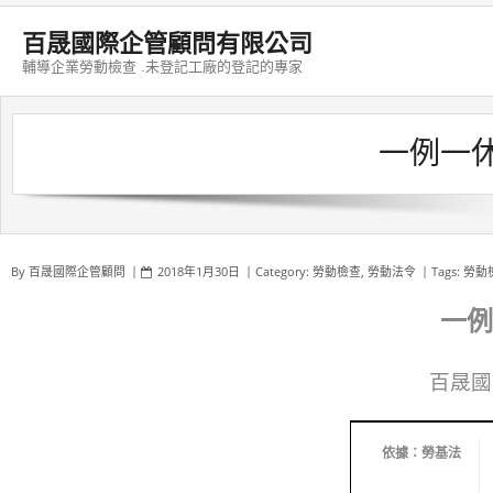
Skip
to
百晟國際企管顧問有限公司
content
輔導企業勞動檢查 .未登記工廠的登記的專家
一例一休
By
百晟國際企管顧問
2018年1月30日
Category:
勞動檢查
,
勞動法令
Tags:
勞動
一例
百晟國際
依據：勞基法