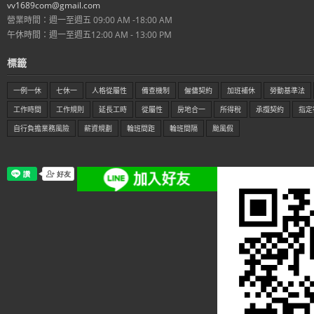
vv1689com@gmail.com
營業時間：週一至週五 09:00 AM -18:00 AM
午休時間：週一至週五12:00 AM - 13:00 PM
標籤
一例一休
七休一
人格從屬性
備查機制
僱傭契約
加班補休
勞動基準法
工作時間
工作規則
延長工時
從屬性
房地合一
所得稅
承攬契約
指定
自行負擔業務風險
薪資規劃
輪班間距
輪班間隔
颱風假