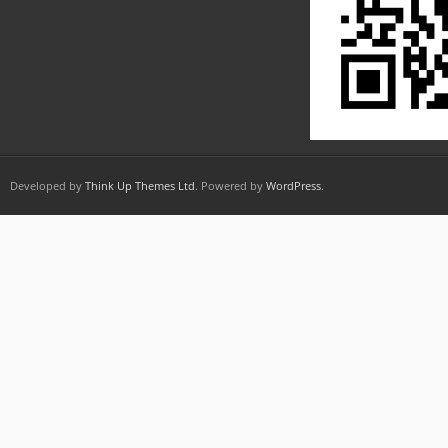
Developed by
Think Up Themes Ltd
. Powered by
WordPress
.